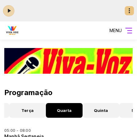
MENU
Programação
a
Terça
Quarta
Quinta
Se
05:00 - 08:00
Manhã Sertaneja