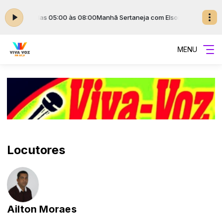
on Zamora das 05:00 às 08:00
Manhã Sertaneja com Elson Zamora das 
MENU
Locutores
Ailton Moraes