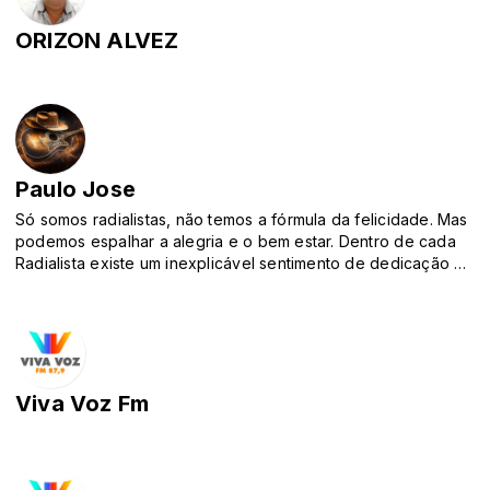
ORIZON ALVEZ
Paulo Jose
Só somos radialistas, não temos a fórmula da felicidade. Mas
podemos espalhar a alegria e o bem estar. Dentro de cada
Radialista existe um inexplicável sentimento de dedicação e
o interesse pelo que faz. Só o idealismo não é o suficiente,
existe a necessidade do talento. O TALENTO DE FAZER O
BEM ,ESPALHAR O BEM E TRAZER EMOÇÃO, É UMA
EXPLOSÃO DE SENTIMENTOS SEM SAIR DAQUI DE DENTRO
DE UM ESTÚDIO ,Porque eu sou apenas mais uma tentando
ser feliz no meio da multidão. enfrentando barreiras mais com
Viva Voz Fm
os pés sempre firmes no chão. em busca da felicidade eu
busco o meu caminho ,SER FELIZ É O QUI MI INTERESSA e eu
vou chegar no meu destino.